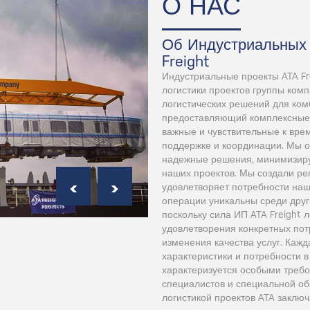
О НАС
Об Индустриальных 
Freight
Индустриальные проекты ATA Fre
логистики проектов группы комп
логистических решений для ком
предоставляющий комплексные,
важные и чувствительные к врем
поддержке и координации. Мы 
надежные решения, минимизиру
наших проектов. Мы создали ре
удовлетворяет потребности наш
операции уникальны среди други
поскольку сила ИП ATA Freight 
удовлетворения конкретных пот
изменения качества услуг. Каж
характеристики и потребности в
характеризуется особыми требо
специалистов и специальной об
логистикой проектов ATA заключ