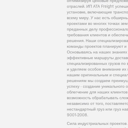
оптимизируя ценовые предложе
отраслей. ИП ATA Freight успе
установке, включающие транспо
всему миру. У нас есть обширн
проектами во многих точках зе
преданных делу профессионало
требования клиентов и обеспе
решения. Наши специализирова
команды проектов планируют и 
Основываясь на наших знаниях
эффективные маршруты доставк
специализированных грузов по 
и уделяем особое внимание их 
нашим оригинальным и специал
решениям мы создаем преимуще
успеху - создание уникального 
облегчение для наших клиентов
возможность обрабатывать слож
независимо от того, поставляетс
нестандартный груз или груз на
9001-2008.
Сила индустриальных проектов 