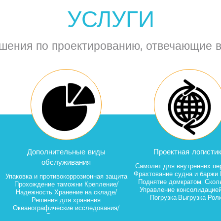
УСЛУГИ
шения по проектированию, отвечающие в
Дополнительные виды
Проектная логистика
обслуживания
Самолет для внутренних перевозо
Фрахтование судна и баржи Подъ
ковка и противокоррозионная защита
Поднятие домкратом, Скольжени
Прохождение таможни Крепление/
Управление консолидацией груз
Надежность Хранение на складе/
Погрузка-Выгрузка Ролкер
Решения для хранения
кеанографические исследования/
Осмотр груза