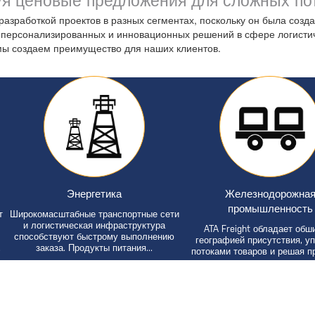
уя ценовые предложения для сложных пот
азработкой проектов в разных сегментах, поскольку он была создан
персонализированных и инновационных решений в сфере логистич
ы создаем преимущество для наших клиентов.
Энергетика
Железнодорожная
промышленность
окомасштабные транспортные сети
и логистическая инфраструктура
ATA Freight обладает обширной
особствуют быстрому выполнению
географией присутствия, управл
заказа. Продукты питания...
потоками товаров и решая пробле
распределения...