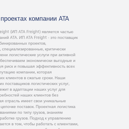
проектах компании ATA
ight (ИП ATA Freight) является частью
аний ATA. ИП ATA Freight - это поставщик
бинированных проектов,
 специализированные, критически
ени логистические услуги при активной
обеспечиваем экономически выгодные и
я риск и повышая эффективность всех
путацию компании, которая
их клиентов в сжатые сроки. Наши
х поставщиков логистических услуг,
лежит в адаптации наших услуг для
ребностей наших клиентов без
дая отрасль имеет свои уникальные
 цепочке поставок. Проектная логистика
ваниями по типу грузов, знаниям
работке грузов. Подход к управлению
ается в том, чтобы работать с клиентами,