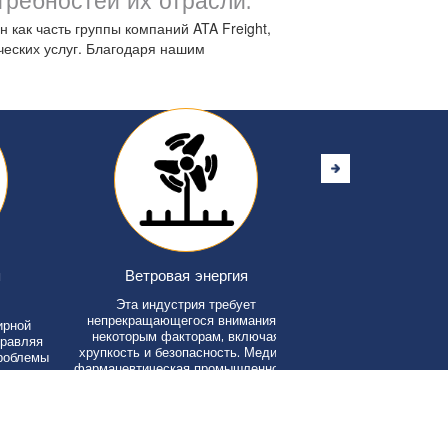
ребностей их отрасли.
 как часть группы компаний ATA Freight,
еских услуг. Благодаря нашим
Ветровая энергия
Инфраструкту
Эта индустрия требует
Детали имеют значение и
непрекращающегося внимания к
большое внимание дет
некоторым факторам, включая
удовлетворения Ваших пот
яя
хрупкость и безопасность. Медико-
торговой логистике. Тем
мы
фармацевтическая промышленность
можете сосредоточит
приоритетной для Вас деят