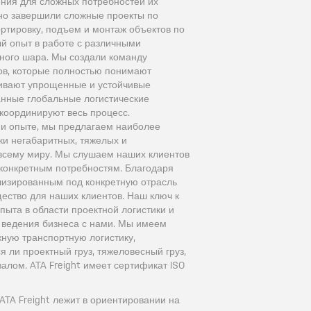
ния для сложных потребностей их
шно завершили сложные проекты по
ртировку, подъем и монтаж объектов по
ый опыт в работе с различными
много шара. Мы создали команду
в, которые полностью понимают
чивают упрощенные и устойчивые
нные глобальные логистические
координируют весь процесс.
 и опыте, мы предлагаем наиболее
и негабаритных, тяжелых и
всему миру. Мы слушаем наших клиентов
конкретным потребностям. Благодаря
изированным под конкретную отрасль
ство для наших клиентов. Наш ключ к
опыта в области проектной логистики и
 ведения бизнеса с нами. Мы имеем
ную транспортную логистику,
я ли проектный груз, тяжеловесный груз,
валом. ATA Freight имеет сертификат ISO
ATA Freight лежит в ориентировании на