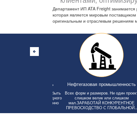
клиентами, оптимизир
Департамент ИП ATA Freight занимается р
которая является мировым поставщиком 
оригинальным и отраслевым решениям м
ая промышленность
Нефтегазовая промышленность
я беспощадна. Чтобы быть
Всех форм и размеров. Ни один проект
Шир
спрос на товары народного
слишком велик или слишком
ия должен быть уверенно
мал.ЗАРАБОТАЙ КОНКУРЕНТНОЕ
сп
удовлетворен...
ПРЕВОСХОДСТВО С ГЛОБАЛЬНОЙ...