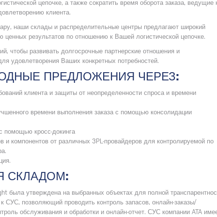
истической цепочке, а также сократить время оборота заказа, ведущие 
довлетворению клиента.
ару, наши склады и распределительные центры предлагают широкий
ю ценных результатов по отношению к Вашей логистической цепочке.
ий, чтобы развивать долгосрочные партнерские отношения и
ля удовлетворения Ваших конкретных потребностей.
ОДНЫЕ ПРЕДЛОЖЕНИЯ ЧЕРЕЗ:
бований клиента и защиты от неопределенности спроса и времени
учшенного времени выполнения заказа с помощью консолидации
с помощью кросс-докинга
в и компонентов от различных 3PL-провайдеров для контролируемой по
а.
ция.
Я СКЛАДОМ:
ght была утверждена на выбранных объектах для полной транспарентнос
 к СУС, позволяющий проводить контроль запасов, онлайн-заказы/
троль обслуживания и обработки и онлайн-отчет. СУС компании ATA име