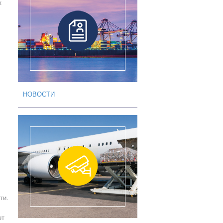
к
НОВОСТИ
ти.
ет