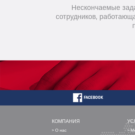
Нескончаемые зада
сотрудников, работающа
FACEBOOK
КОМПАНИЯ
УС
> О нас
> М