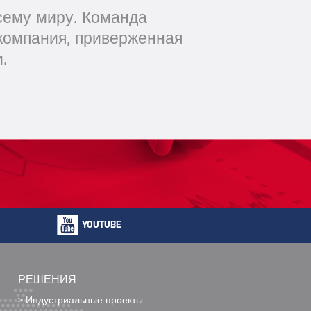
сему миру. Команда
 компания, приверженная
.
YOUTUBE
РЕШЕНИЯ
> Индустриальные проекты